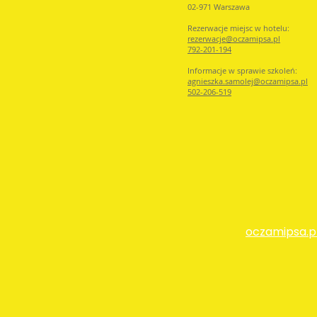
02-971 Warszawa
Rezerwacje miejsc w hotelu:
rezerwacje@oczamip
sa.pl
792-201-194
Informacje w sprawie szkoleń:
agnieszka.samolej@oczamipsa.pl
502-206-519
oczamipsa.p