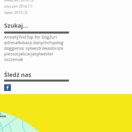
kwiecień 2016
(3)
3 posty
styczeń 2016
(1)
1 post
lipiec 2015
(3)
3 posty
Szukaj...
Anxiety
Test
Top for Dog
Zuri
adresatki
baza danych
chip
dog
doggie
noc sylwestrowa
obroże
pies
socjalizacja
sylwester
szczeniak
Śledź nas