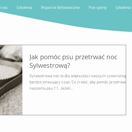
O nas
Szkolenia
Wsparcie Behawioralne
Psie sporty
Szkolenia
Jak pomóc psu przetrwać noc
Sylwestrową?
Sylwestrowa noc to dla większości naszych czworonogów
bardzo stresujący czas. Co zrobić, aby pomóc przetrwać
naszemu psu ? 1. Jeżeli...