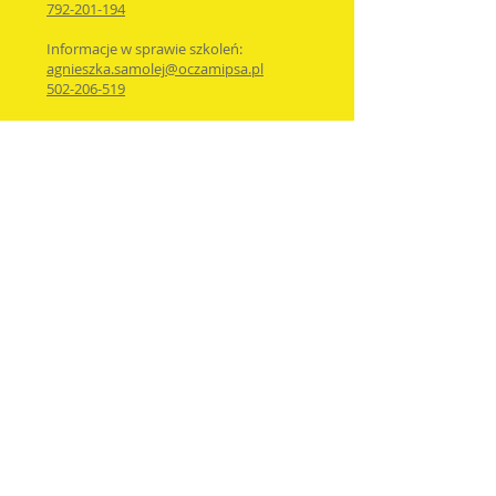
792-201-194
Informacje w sprawie szkoleń:
agnieszka.samolej@oczamipsa.pl
502-206-519
Polityka prywatności
I
Regulamin szkoleń i