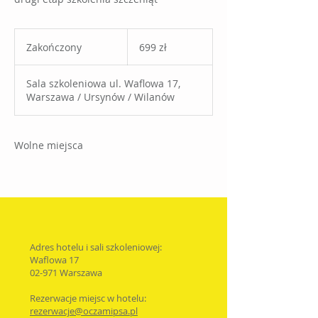
699
złotych
Zakończony
Z
699 zł
polskich
a
k
Sala szkoleniowa ul. Waflowa 17,
o
Warszawa / Ursynów / Wilanów
ń
c
z
o
Wolne miejsca
n
y
Adres hotelu i sali szkoleniowej:
Waflowa 17
02-971 Warszawa
Rezerwacje miejsc w hotelu:
rezerwacje@oczamip
sa.pl