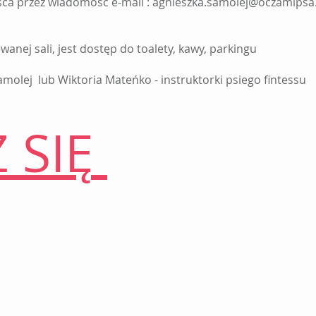
ca przez wiadomość e-mail :
agnieszka.samolej@oczamipsa.
wanej sali, jest dostęp do toalety, kawy, parkingu
molej lub Wiktoria Mateńko - instruktorki psiego fintessu
Z SIĘ