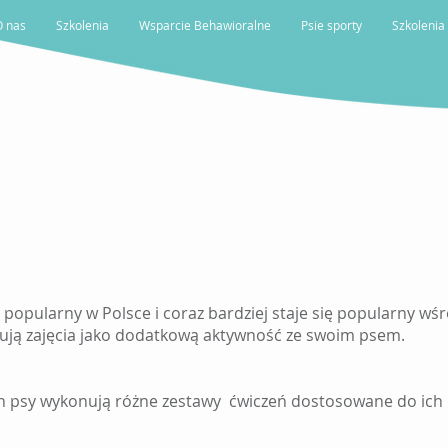
O nas
Szkolenia
Wsparcie Behawioralne
Psie sporty
Szkolenia
Psi Fitness
już popularny w Polsce i coraz bardziej staje się popularny wś
tują zajęcia jako dodatkową aktywność ze swoim psem.
ych psy wykonują różne zestawy ćwiczeń dostosowane do ich