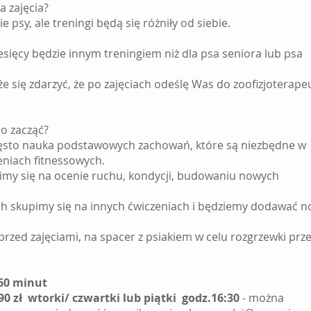
a zajęcia?
 psy, ale treningi będą się różniły od siebie.
esięcy będzie innym treningiem niż dla psa seniora lub psa
 się zdarzyć, że po zajęciach odeślę Was do zoofizjoterape
go zacząć?
często nauka podstawowych zachowań, które są niezbędne w
eniach fitnessowych.
imy się na ocenie ruchu, kondycji, budowaniu nowych
ch skupimy się na innych ćwiczeniach i będziemy dodawać n
rzed zajęciami, na spacer z psiakiem w celu rozgrzewki prz
 60 minut
90 zł wtorki/ czwartki lub piątki godz.16:30
- można