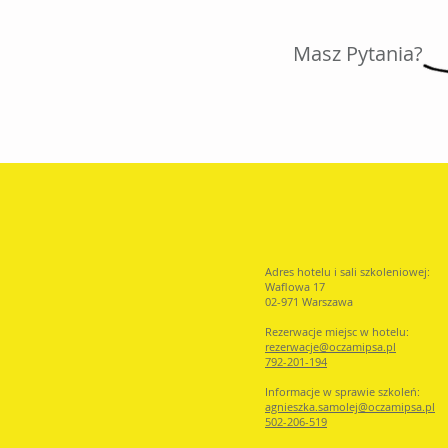
Masz Pytania?
Adres hotelu i sali szkoleniowej:
Waflowa 17
02-971 Warszawa
Rezerwacje miejsc w hotelu:
rezerwacje@oczamip
sa.pl
792-201-194
Informacje w sprawie szkoleń:
agnieszka.samolej@oczamipsa.pl
502-206-519