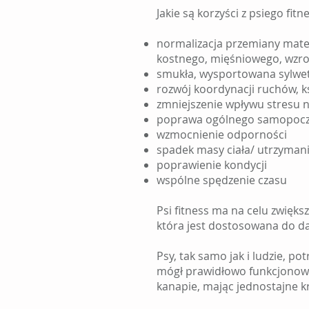
Jakie są korzyści z psiego fitn
normalizacja przemiany mate
kostnego, mięśniowego, wzro
smukła, wysportowana sylwet
rozwój koordynacji ruchów, k
zmniejszenie wpływu stresu 
poprawa ogólnego samopoczuci
wzmocnienie odporności
spadek masy ciała/ utrzyman
poprawienie kondycji
wspólne spędzenie czasu
Psi fitness ma na celu zwięk
która jest dostosowana do da
Psy, tak samo jak i ludzie, p
mógł prawidłowo funkcjonowa
kanapie, mając jednostajne k