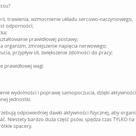
essu?
rii, trawienia, wzmocnienie układu sercowo-naczyniowego,
st odporności;
ka;
ształtowanie prawidłowej postawy;
na organizm, zmniejszenie napięcia nerwowego;
a, przypływ sił, zwiększenie zdolności do pracy;
ie prawidłowej wagi
szenie wydolności i poprawę samopoczucia, dzięki aktywności
nej jednostki.
otrzebują odpowiedniej dawki aktywności fizycznej, aby organ
ć. Niestety bardzo duża część psów, spędza czas TYLKO na
rótkie spacery.