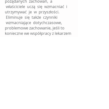
pożądanych zachowań, a
właściciele uczą się wzmacniać i
utrzymywać je w przyszłości.
Eliminuje się także czynniki
wzmacniające dotychczasowe,
problemowe zachowanie, jeśli to
konieczne we współpracy z lekarzem
weterynarii.
Dyrektorzy COAPE
Peter Neville DHc BSc(Hons), Val
Strong MSc, Robert Falconer-
Taylor BVetMed DipCABT
MRCVS
Dyplom Behawiorysty COAPE
Dyplom COAPE, którym legitymują
się członkowie Stowarzyszenia, jest
oceniany i