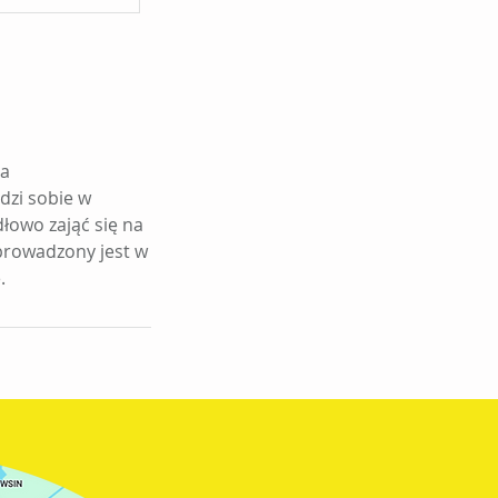
na
dzi sobie w
dłowo zająć się na
 prowadzony jest w
.