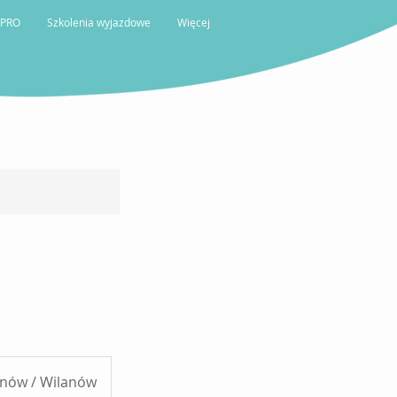
 PRO
Szkolenia wyjazdowe
Więcej
ynów / Wilanów