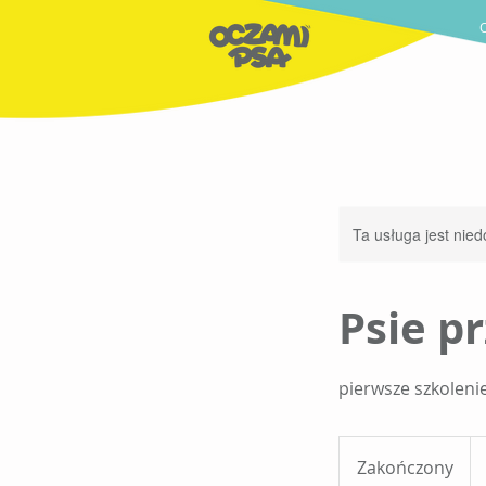
Ta usługa jest nied
Psie p
pierwsze szkolenie
69
zło
Zakończony
Z
pol