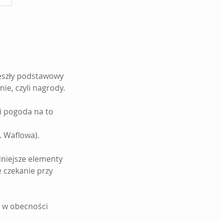
eszły podstawowy
e, czyli nagrody.
li pogoda na to
. Waflowa).
dniejsze elementy
e czekanie przy
h w obecności