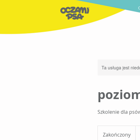
Ta usługa jest nied
poziom
Szkolenie dla psó
69
zło
Zakończony
Z
pol