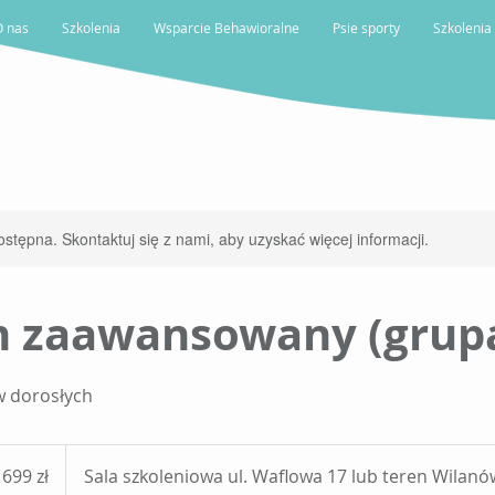
O nas
Szkolenia
Wsparcie Behawioralne
Psie sporty
Szkolenia
ostępna. Skontaktuj się z nami, aby uzyskać więcej informacji.
 zaawansowany (grupa
w dorosłych
9
tych
699 zł
Sala szkoleniowa ul. Waflowa 17 lub teren Wilanó
skich