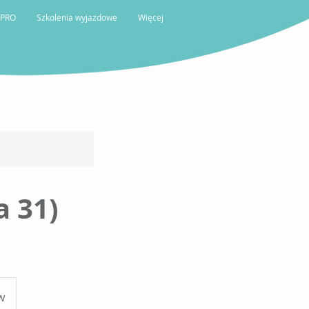
 PRO
Szkolenia wyjazdowe
Więcej
 31)
w