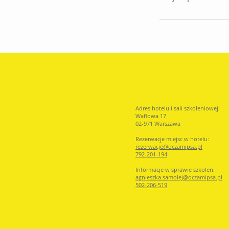
Adres hotelu i sali szkoleniowej:
Waflowa 17
02-971 Warszawa
Rezerwacje miejsc w hotelu:
rezerwacje@oczamip
sa.pl
792-201-194
Informacje w sprawie szkoleń:
agnieszka.samolej@oczamipsa.pl
502-206-519