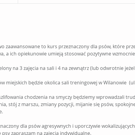
wo zaawansowane to kurs przeznaczony dla psów, które prz
a, a ich opiekunowie umieją stosować pozytywne wzmocnieni
lony na 3 zajęcia na sali i 4 na zewnątrz (lub odwrotnie jeże
w miejskich będzie okolica sali treningowej w Wilanowie (ul
szlifowania chodzenia na smyczy będziemy wprowadzali tru
a, stój z marszu, zmiany pozycji, mijanie się psów, spokojn
e.
eznaczony dla psów agresywnych i uporczywie wokalizującyc
e psy zapraszam na zajęcia indywidualne.