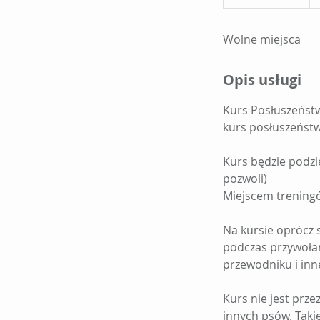
a
k
Wolne miejsca
o
ń
c
Opis usługi
z
o
Kurs Posłuszeńst
n
kurs posłuszeństw
y
Kurs będzie podzie
pozwoli)
Miejscem treningó
Na kursie oprócz 
podczas przywołani
przewodniku i inn
Kurs nie jest prz
innych psów. Taki