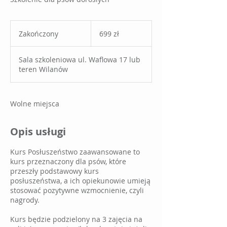
699
złotych
Zakończony
Z
699 zł
polskich
a
k
Sala szkoleniowa ul. Waflowa 17 lub
o
teren Wilanów
ń
c
z
o
Wolne miejsca
n
y
Opis usługi
Kurs Posłuszeństwo zaawansowane to
kurs przeznaczony dla psów, które
przeszły podstawowy kurs
posłuszeństwa, a ich opiekunowie umieją
stosować pozytywne wzmocnienie, czyli
nagrody.
Kurs będzie podzielony na 3 zajęcia na