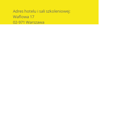
Adres hotelu i sali szkoleniowej:
Waflowa 17
02-971 Warszawa
Rezerwacje miejsc w hotelu:
rezerwacje@oczamip
sa.pl
792-201-194
Informacje w sprawie szkoleń:
agnieszka.samolej@oczamipsa.pl
502-206-519