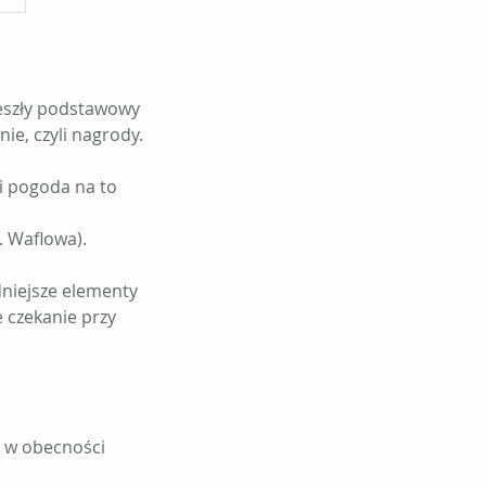
eszły podstawowy
e, czyli nagrody.
li pogoda na to
. Waflowa).
dniejsze elementy
e czekanie przy
h w obecności