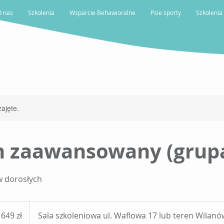
O nas
Szkolenia
Wsparcie Behawioralne
Psie sporty
Szkolenia
ajęte.
 zaawansowany (grupa
w dorosłych
9
tych
649 zł
Sala szkoleniowa ul. Waflowa 17 lub teren Wilanó
skich