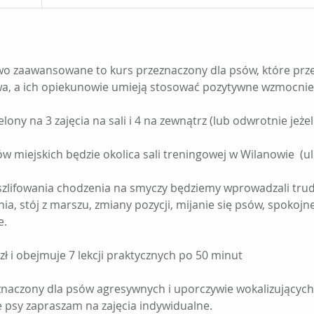
wo zaawansowane to kurs przeznaczony dla psów, które prz
a, a ich opiekunowie umieją stosować pozytywne wzmocnieni
lony na 3 zajęcia na sali i 4 na zewnątrz (lub odwrotnie jeże
w miejskich będzie okolica sali treningowej w Wilanowie (ul
szlifowania chodzenia na smyczy będziemy wprowadzali tru
a, stój z marszu, zmiany pozycji, mijanie się psów, spokojn
e.
zł i obejmuje 7 lekcji praktycznych po 50 minut
eznaczony dla psów agresywnych i uporczywie wokalizującyc
e psy zapraszam na zajęcia indywidualne.