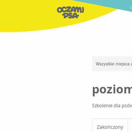
Wszystkie miejsca z
poziom
Szkolenie dla psó
64
zło
Zakończony
Z
pol