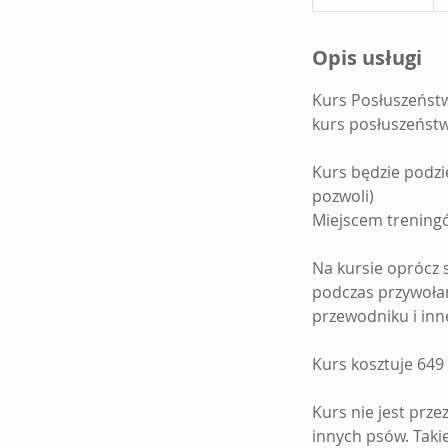
a
k
Opis usługi
o
ń
Kurs Posłuszeńst
c
kurs posłuszeństw
z
o
Kurs będzie podzie
n
pozwoli)
y
Miejscem treningó
Na kursie oprócz 
podczas przywołani
przewodniku i inn
Kurs kosztuje 649 
Kurs nie jest prz
innych psów. Taki