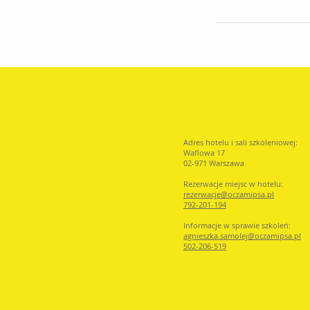
Adres hotelu i sali szkoleniowej:
Waflowa 17
02-971 Warszawa
Rezerwacje miejsc w hotelu:
rezerwacje@oczamip
sa.pl
792-201-194
Informacje w sprawie szkoleń:
agnieszka.samolej@oczamipsa.pl
502-206-519