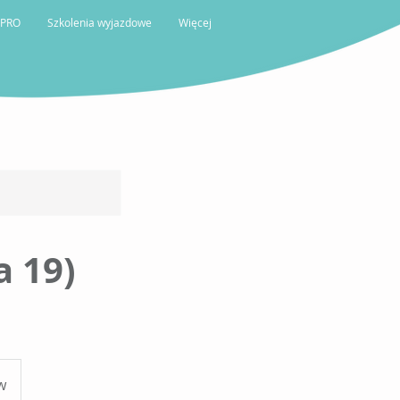
 PRO
Szkolenia wyjazdowe
Więcej
 19)
w