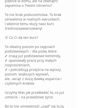
pięknie w domu, ale na zewnątrz
zapomina o Twoim istnieniu?
To nie brak posłuszeństwa. To brak
utrwalenia w realnych warunkach.
I właśnie temu służy nasz kurs
średniozaawansowany!
💡 Co Ci da ten kurs?
To idealny poziom po zajęciach
podstawowych – dla psów, które:
✔ znają już podstawowe komendy,
✔ opanowały pracę przy małych
rozproszeniach,
✔ i potrzebują przejścia na wyższy
poziom: większych wyzwań,
ale…wciąż z dużą dawką wsparcia i
czytelnych kroków.
Uczymy Was jak przekładać to, co już
umiecie – na prawdziwe życie.
Bo to nie umiejętność „siad” się liczy,