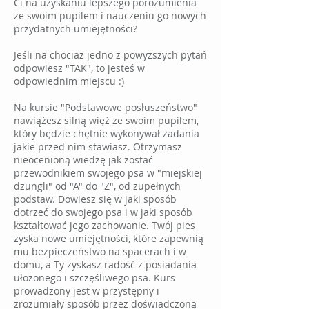
Ci na uzyskaniu lepszego porozumienia
ze swoim pupilem i nauczeniu go nowych
przydatnych umiejętności?
Jeśli na chociaż jedno z powyższych pytań
odpowiesz "TAK", to jesteś w
odpowiednim miejscu :)
Na kursie "Podstawowe posłuszeństwo"
nawiążesz silną więź ze swoim pupilem,
który będzie chętnie wykonywał zadania
jakie przed nim stawiasz. Otrzymasz
nieocenioną wiedzę jak zostać
przewodnikiem swojego psa w "miejskiej
dżungli" od "A" do "Z", od zupełnych
podstaw. Dowiesz się w jaki sposób
dotrzeć do swojego psa i w jaki sposób
kształtować jego zachowanie. Twój pies
zyska nowe umiejętności, które zapewnią
mu bezpieczeństwo na spacerach i w
domu, a Ty zyskasz radość z posiadania
ułożonego i szczęśliwego psa. Kurs
prowadzony jest w przystępny i
zrozumiały sposób przez doświadczoną