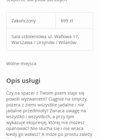
699
złotych
Zakończony
Z
699 zł
polskich
a
k
Sala szkoleniowa ul. Waflowa 17,
o
Warszawa / Ursynów / Wilanów
ń
c
z
o
Wolne miejsca
n
y
Opis usługi
Czy na spacer z Twoim psem staje się
powoli wyzwaniem? Ciągnie na smyczy,
pożera z ziemi wszystkie jadalne i nie
jadalne przedmioty? Zwraca uwagę na
wszystko i wszystkich, a przy tym
wykazuje ekspresję, której nie możesz
opanować? Nie słucha się i nie wraca
kiedy go wołasz? A może po prostu zależy