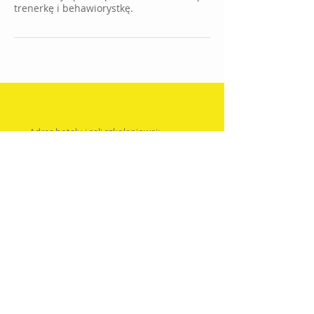
trenerkę i behawiorystkę.
Adres hotelu i sali szkoleniowej:
Waflowa 17
02-971 Warszawa
Rezerwacje miejsc w hotelu:
rezerwacje@oczamip
sa.pl
792-201-194
Informacje w sprawie szkoleń:
agnieszka.samolej@oczamipsa.pl
502-206-519