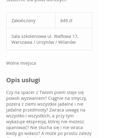
649
złotych
Zakończony
Z
649 zł
polskich
a
k
Sala szkoleniowa ul. Waflowa 17,
o
Warszawa / Ursynów / Wilanów
ń
c
z
o
Wolne miejsca
n
y
Opis usługi
Czy na spacer z Twoim psem staje się
powoli wyzwaniem? Ciągnie na smyczy,
pożera z ziemi wszystkie jadalne i nie
jadalne przedmioty? Zwraca uwagę na
wszystko i wszystkich, a przy tym
wykazuje ekspresję, której nie możesz
opanować? Nie słucha się i nie wraca
kiedy go wołasz? A może po prostu zależy