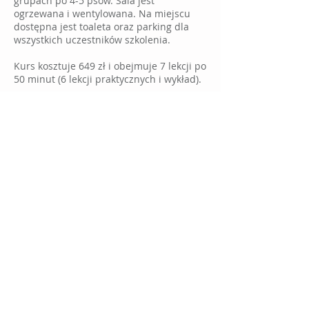
grupach po 4-5 psów. Sala jest
ogrzewana i wentylowana. Na miejscu
dostępna jest toaleta oraz parking dla
wszystkich uczestników szkolenia.
Kurs kosztuje 649 zł i obejmuje 7 lekcji po
50 minut (6 lekcji praktycznych i wykład).
Adres hotelu i sali szkoleniowej:
Waflowa 17
02-971 Warszawa
Rezerwacje miejsc w hotelu:
rezerwacje@oczamip
sa.pl
792-201-194
Informacje w sprawie szkoleń: