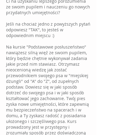
Ci na uzyskaniu lepszego porozumienia
ze swoim pupilem i nauczeniu go nowych
przydatnych umiejętności?
Jeśli na chociaż jedno z powyższych pytań
odpowiesz "TAK", to jesteś w
odpowiednim miejscu :)
Na kursie "Podstawowe posłuszeństwo"
nawiążesz silną więź ze swoim pupilem,
który będzie chętnie wykonywał zadania
jakie przed nim stawiasz. Otrzymasz
nieocenioną wiedzę jak zostać
przewodnikiem swojego psa w "miejskiej
dżungli" od "A" do "Z", od zupełnych
podstaw. Dowiesz się w jaki sposób
dotrzeć do swojego psa i w jaki sposób
kształtować jego zachowanie. Twój pies
zyska nowe umiejętności, które zapewnią
mu bezpieczeństwo na spacerach i w
domu, a Ty zyskasz radość z posiadania
ułożonego i szczęśliwego psa. Kurs
prowadzony jest w przystępny i
zrozumiały sposób przez doświadczoną