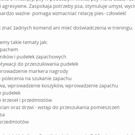
 agresywne. Zaspokaja potrzeby psa, stymuluje umysł, wycis
o bardzo ważne- pomaga wzmacniać relację pies- człowiek!
i znać żadnych komend ani mieć doświadczenia w treningu.
ujemy takie tematy jak:
apachem
ików i pudełek zapachowych
wacji do przeszukiwania pudełek
prowadzenie markera nagrody
olecenia na szukanie zapachu
wa, wprowadzenie koszyków, wprowadzenie zapachu
 pudełek
 krzeseł i przedmiotów
ian oraz drzwi - wstęp do przeszukania pomieszczeń
sa
 przedmiotów