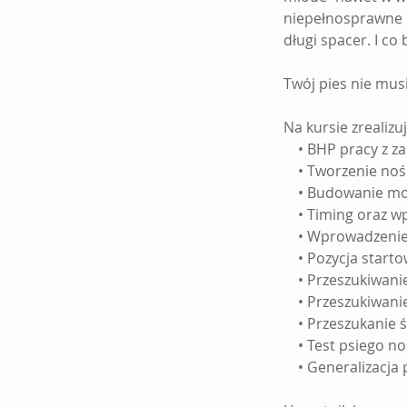
niepełnosprawne i
długi spacer. I c
Twój pies nie mus
​Na kursie zrealiz
• BHP pracy z z
• Tworzenie nośn
• Budowanie moty
• Timing oraz w
• Wprowadzenie p
• Pozycja starto
• Przeszukiwanie
• Przeszukiwanie
• Przeszukanie śc
• Test psiego no
• Generalizacja