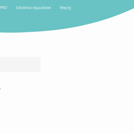
 PRO
Szkolenia wyjazdowe
Więcej
y