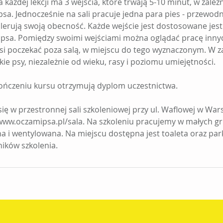
 każdej lekcji ma 3 wejścia, które trwają 5-10 minut, w zależ
sa. Jednocześnie na sali pracuje jedna para pies - przewodn
 tolerują swoją obecność. Każde wejście jest dostosowane jes
 psa. Pomiędzy swoimi wejściami można oglądać pracę inny
si poczekać poza salą, w miejscu do tego wyznaczonym. W 
kie psy, niezależnie od wieku, rasy i poziomu umiejętności.
ończeniu kursu otrzymują dyplom uczestnictwa.
się w przestronnej sali szkoleniowej przy ul. Waflowej w Wa
www.oczamipsa.pl/sala. Na szkoleniu pracujemy w małych gr
na i wentylowana. Na miejscu dostępna jest toaleta oraz par
ników szkolenia.