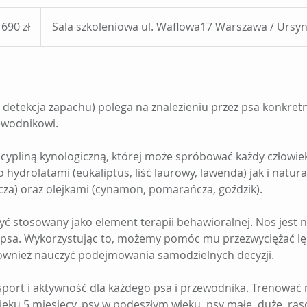
0
tych
690 zł
Sala szkoleniowa ul. Waflowa17 Warszawa / Ursy
skich
 detekcja zapachu) polega na znalezieniu przez psa konkret
ewodnikowi.
cypliną kynologiczną, której może spróbować każdy człowiek
hydrolatami (eukaliptus, liść laurowy, lawenda) jak i natur
za) oraz olejkami (cynamon, pomarańcza, goździk).
 stosowany jako element terapii behawioralnej. Nos jest 
psa. Wykorzystując to, możemy pomóc mu przezwyciężać l
ównież nauczyć podejmowania samodzielnych decyzji.
sport i aktywność dla każdego psa i przewodnika. Trenować
eku 5 miesięcy, psy w podeszłym wieku, psy małe, duże, ras