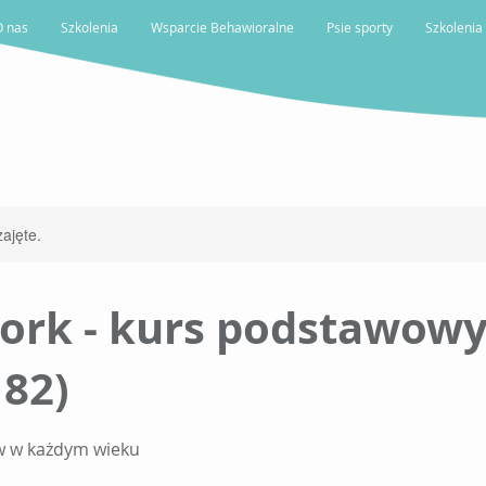
O nas
Szkolenia
Wsparcie Behawioralne
Psie sporty
Szkolenia
ajęte.
rk - kurs podstawow
 82)
ów w każdym wieku