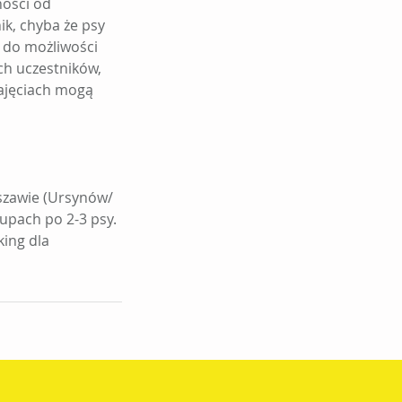
ności od
ik, chyba że psy
t do możliwości
ch uczestników,
zajęciach mogą
rszawie (Ursynów/
upach po 2-3 psy.
king dla