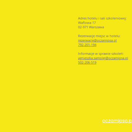
Adres hotelu i sali szkoleniowej:
Waflowa 17
02-971 Warszawa
Rezerwacje miejsc w hotelu:
rezerwacje@oczamip
sa.pl
792-201-194
Informacje w sprawie szkoleń:
agnieszka.samolej@oczamipsa.pl
502-206-519
oczamipsa.p