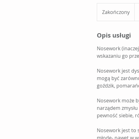
69
zło
Zakończony
Z
pol
a
k
Opis usługi
o
ń
Nosework (inaczej
c
wskazaniu go prz
z
o
Nosework jest dys
n
mogą być zarówno 
y
goździk, pomarańc
Nosework może być
narządem zmysłu 
pewność siebie, r
Nosework jest to 
młode- nawet w wi