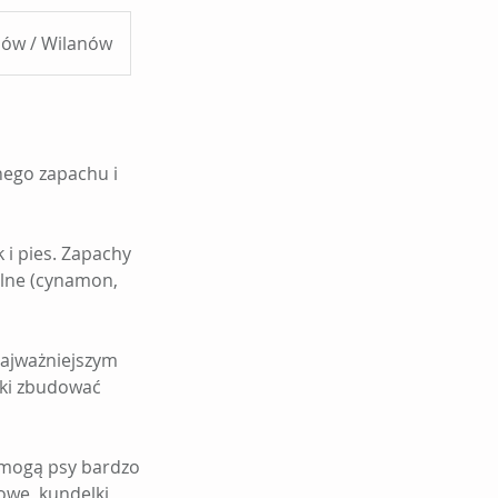
nów / Wilanów
nego zapachu i
 i pies. Zapachy
alne (cynamon,
najważniejszym
ęki zbudować
 mogą psy bardzo
owe, kundelki,