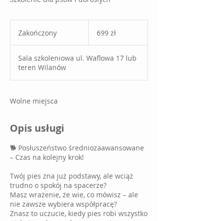
699
złotych
Zakończony
Z
699 zł
polskich
a
k
Sala szkoleniowa ul. Waflowa 17 lub
o
teren Wilanów
ń
c
z
o
Wolne miejsca
n
y
Opis usługi
🐕 Posłuszeństwo średniozaawansowane
– Czas na kolejny krok!
Twój pies zna już podstawy, ale wciąż
trudno o spokój na spacerze?
Masz wrażenie, że wie, co mówisz – ale
nie zawsze wybiera współpracę?
Znasz to uczucie, kiedy pies robi wszystko