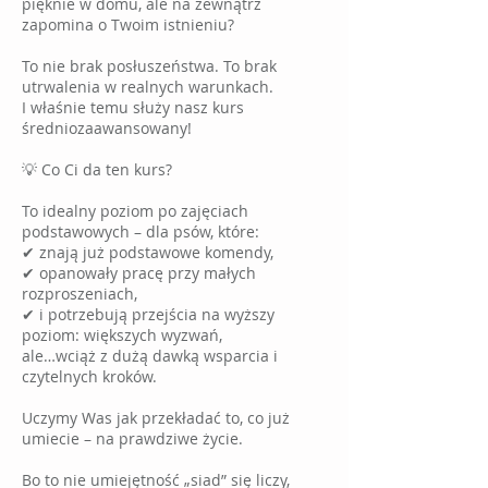
pięknie w domu, ale na zewnątrz
zapomina o Twoim istnieniu?
To nie brak posłuszeństwa. To brak
utrwalenia w realnych warunkach.
I właśnie temu służy nasz kurs
średniozaawansowany!
💡 Co Ci da ten kurs?
To idealny poziom po zajęciach
podstawowych – dla psów, które:
✔ znają już podstawowe komendy,
✔ opanowały pracę przy małych
rozproszeniach,
✔ i potrzebują przejścia na wyższy
poziom: większych wyzwań,
ale…wciąż z dużą dawką wsparcia i
czytelnych kroków.
Uczymy Was jak przekładać to, co już
umiecie – na prawdziwe życie.
Bo to nie umiejętność „siad” się liczy,