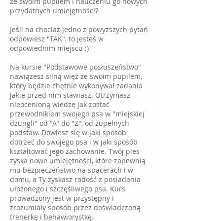
ze swoim pupilem i nauczeniu go nowych
przydatnych umiejętności?
Jeśli na chociaż jedno z powyższych pytań
odpowiesz "TAK", to jesteś w
odpowiednim miejscu :)
Na kursie "Podstawowe posłuszeństwo"
nawiążesz silną więź ze swoim pupilem,
który będzie chętnie wykonywał zadania
jakie przed nim stawiasz. Otrzymasz
nieocenioną wiedzę jak zostać
przewodnikiem swojego psa w "miejskiej
dżungli" od "A" do "Z", od zupełnych
podstaw. Dowiesz się w jaki sposób
dotrzeć do swojego psa i w jaki sposób
kształtować jego zachowanie. Twój pies
zyska nowe umiejętności, które zapewnią
mu bezpieczeństwo na spacerach i w
domu, a Ty zyskasz radość z posiadania
ułożonego i szczęśliwego psa. Kurs
prowadzony jest w przystępny i
zrozumiały sposób przez doświadczoną
trenerkę i behawiorystkę.