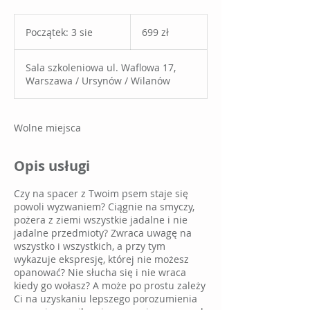
699
złotych
Początek: 3 sie
P
699 zł
polskich
o
c
Sala szkoleniowa ul. Waflowa 17,
z
Warszawa / Ursynów / Wilanów
ą
t
e
k
Wolne miejsca
:
3
Opis usługi
s
i
e
Czy na spacer z Twoim psem staje się
powoli wyzwaniem? Ciągnie na smyczy,
pożera z ziemi wszystkie jadalne i nie
jadalne przedmioty? Zwraca uwagę na
wszystko i wszystkich, a przy tym
wykazuje ekspresję, której nie możesz
opanować? Nie słucha się i nie wraca
kiedy go wołasz? A może po prostu zależy
Ci na uzyskaniu lepszego porozumienia